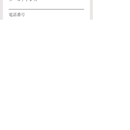
電話番号
年齢
お問合せ内容
送信する
Home
Privacy Policy
Copyright © SoLze Plastering All Rights Reserved.